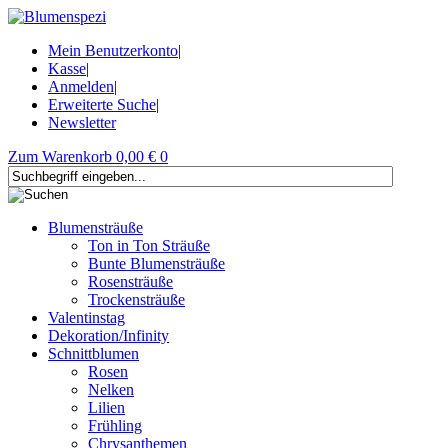
Mein Benutzerkonto
|
Kasse
|
Anmelden
|
Erweiterte Suche
|
Newsletter
Zum Warenkorb
0,00 €
0
Blumensträuße
Ton in Ton Sträuße
Bunte Blumensträuße
Rosensträuße
Trockensträuße
Valentinstag
Dekoration/Infinity
Schnittblumen
Rosen
Nelken
Lilien
Frühling
Chrysanthemen