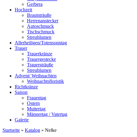
Gerbera
Hochzeit
Brautsträuße
Herrenanstecker
Autoschmuck
Tischschmuck
Streublumen
Allerheiligen/Totensonntag
Trauer
Trauerkränze
Trauergestecke
Trauersträuße
Streublumen
Advent/ Weihnachten
Weihnachtsfloristik
Richtkränze
Saison
Frauentag
Ostern
Muttertag
Männertag / Vatertag
Galerie
Startseite
»
Katalog
»
Nelke