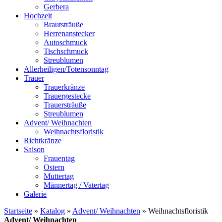
Gerbera
Hochzeit
Brautsträuße
Herrenanstecker
Autoschmuck
Tischschmuck
Streublumen
Allerheiligen/Totensonntag
Trauer
Trauerkränze
Trauergestecke
Trauersträuße
Streublumen
Advent/ Weihnachten
Weihnachtsfloristik
Richtkränze
Saison
Frauentag
Ostern
Muttertag
Männertag / Vatertag
Galerie
Startseite
»
Katalog
»
Advent/ Weihnachten
»
Weihnachtsfloristik
Advent/ Weihnachten