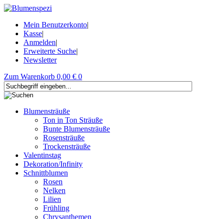
Mein Benutzerkonto
|
Kasse
|
Anmelden
|
Erweiterte Suche
|
Newsletter
Zum Warenkorb
0,00 €
0
Blumensträuße
Ton in Ton Sträuße
Bunte Blumensträuße
Rosensträuße
Trockensträuße
Valentinstag
Dekoration/Infinity
Schnittblumen
Rosen
Nelken
Lilien
Frühling
Chrysanthemen