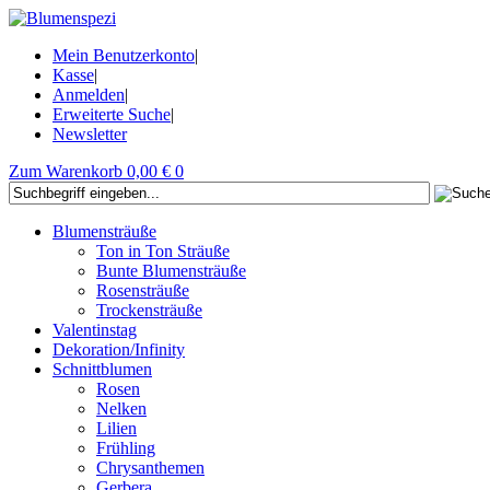
Mein Benutzerkonto
|
Kasse
|
Anmelden
|
Erweiterte Suche
|
Newsletter
Zum Warenkorb
0,00 €
0
Blumensträuße
Ton in Ton Sträuße
Bunte Blumensträuße
Rosensträuße
Trockensträuße
Valentinstag
Dekoration/Infinity
Schnittblumen
Rosen
Nelken
Lilien
Frühling
Chrysanthemen
Gerbera