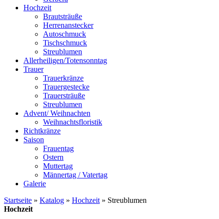
Hochzeit
Brautsträuße
Herrenanstecker
Autoschmuck
Tischschmuck
Streublumen
Allerheiligen/Totensonntag
Trauer
Trauerkränze
Trauergestecke
Trauersträuße
Streublumen
Advent/ Weihnachten
Weihnachtsfloristik
Richtkränze
Saison
Frauentag
Ostern
Muttertag
Männertag / Vatertag
Galerie
Startseite
»
Katalog
»
Hochzeit
»
Streublumen
Hochzeit