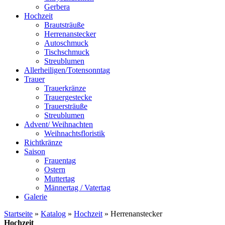
Gerbera
Hochzeit
Brautsträuße
Herrenanstecker
Autoschmuck
Tischschmuck
Streublumen
Allerheiligen/Totensonntag
Trauer
Trauerkränze
Trauergestecke
Trauersträuße
Streublumen
Advent/ Weihnachten
Weihnachtsfloristik
Richtkränze
Saison
Frauentag
Ostern
Muttertag
Männertag / Vatertag
Galerie
Startseite
»
Katalog
»
Hochzeit
»
Herrenanstecker
Hochzeit