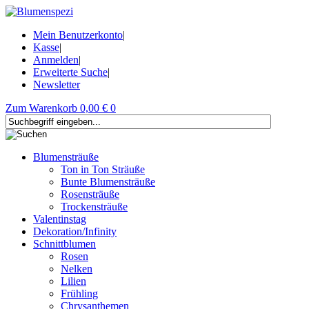
Mein Benutzerkonto
|
Kasse
|
Anmelden
|
Erweiterte Suche
|
Newsletter
Zum Warenkorb
0,00 €
0
Blumensträuße
Ton in Ton Sträuße
Bunte Blumensträuße
Rosensträuße
Trockensträuße
Valentinstag
Dekoration/Infinity
Schnittblumen
Rosen
Nelken
Lilien
Frühling
Chrysanthemen